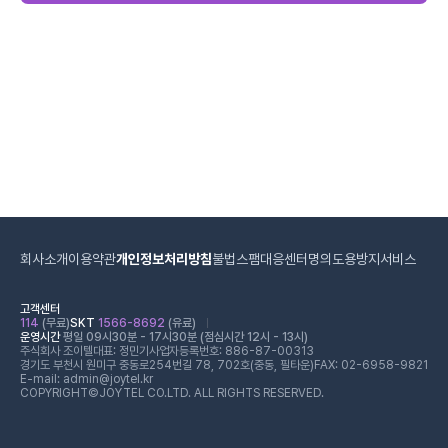
회사소개
이용약관
개인정보처리방침
불법스팸대응센터
명의도용방지서비스
고객센터
114
(무료)
SKT
1566-8692
(유료)
운영시간
평일 09시30분 - 17시30분 (점심시간 12시 - 13시)
주식회사 조이텔
대표: 정민기
사업자등록번호: 886-87-00313
경기도 부천시 원미구 중동로254번길 78, 702호(중동, 필타운)
FAX: 02-6958-9821
E-mail: admin@joytel.kr
COPYRIGHT©JOYTEL CO.LTD. ALL RIGHTS RESERVED.