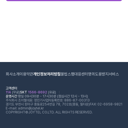
회사소개
이용약관
개인정보처리방침
불법스팸대응센터
명의도용방지서비스
고객센터
114
(무료)
SKT
1566-8692
(유료)
운영시간
평일 09시30분 - 17시30분 (점심시간 12시 - 13시)
주식회사 조이텔
대표: 정민기
사업자등록번호: 886-87-00313
경기도 부천시 원미구 중동로254번길 78, 702호(중동, 필타운)
FAX: 02-6958-9821
E-mail: admin@joytel.kr
COPYRIGHT©JOYTEL CO.LTD. ALL RIGHTS RESERVED.