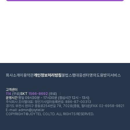
회사소개
이용약관
개인정보처리방침
불법스팸대응센터
명의도용방지서비스
고객센터
114
(무료)
SKT
1566-8692
(유료)
운영시간
평일 09시30분 - 17시30분 (점심시간 12시 - 13시)
주식회사 조이텔
대표: 정민기
사업자등록번호: 886-87-00313
경기도 부천시 원미구 중동로254번길 78, 702호(중동, 필타운)
FAX: 02-6958-9821
E-mail: admin@joytel.kr
COPYRIGHT©JOYTEL CO.LTD. ALL RIGHTS RESERVED.