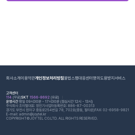
회사소개
이용약관
개인정보처리방침
불법스팸대응센터
명의도용방지서비스
고객센터
114
(무료)
SKT
1566-8692
(유료)
운영시간
평일 09시30분 - 17시30분 (점심시간 12시 - 13시)
주식회사 조이텔
대표: 정민기
사업자등록번호: 886-87-00313
경기도 부천시 원미구 중동로254번길 78, 702호(중동, 필타운)
FAX: 02-6958-9821
E-mail: admin@joytel.kr
COPYRIGHT©JOYTEL CO.LTD. ALL RIGHTS RESERVED.