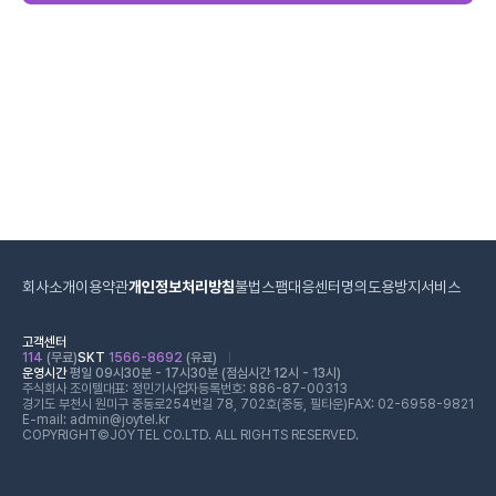
회사소개
이용약관
개인정보처리방침
불법스팸대응센터
명의도용방지서비스
고객센터
114
(무료)
SKT
1566-8692
(유료)
운영시간
평일 09시30분 - 17시30분 (점심시간 12시 - 13시)
주식회사 조이텔
대표: 정민기
사업자등록번호: 886-87-00313
경기도 부천시 원미구 중동로254번길 78, 702호(중동, 필타운)
FAX: 02-6958-9821
E-mail: admin@joytel.kr
COPYRIGHT©JOYTEL CO.LTD. ALL RIGHTS RESERVED.