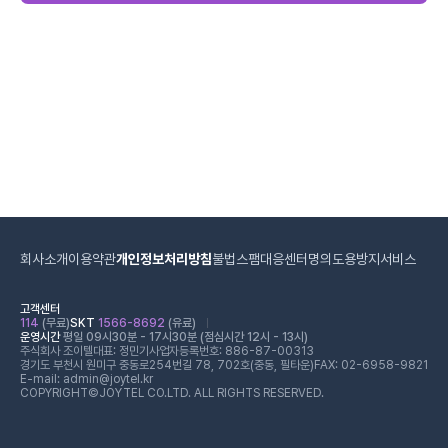
회사소개
이용약관
개인정보처리방침
불법스팸대응센터
명의도용방지서비스
고객센터
114
(무료)
SKT
1566-8692
(유료)
운영시간
평일 09시30분 - 17시30분 (점심시간 12시 - 13시)
주식회사 조이텔
대표: 정민기
사업자등록번호: 886-87-00313
경기도 부천시 원미구 중동로254번길 78, 702호(중동, 필타운)
FAX: 02-6958-9821
E-mail: admin@joytel.kr
COPYRIGHT©JOYTEL CO.LTD. ALL RIGHTS RESERVED.