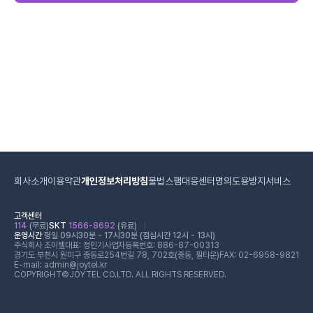
회사소개
이용약관
개인정보처리방침
불법스팸대응센터
명의도용방지서비스
고객센터
114
(무료)
SKT
1566-8692
(유료)
운영시간
평일 09시30분 - 17시30분 (점심시간 12시 - 13시)
주식회사 조이텔
대표: 정민기
사업자등록번호: 886-87-00313
경기도 부천시 원미구 중동로254번길 78, 702호(중동, 필타운)
FAX: 02-6958-9821
E-mail: admin@joytel.kr
COPYRIGHT©JOYTEL CO.LTD. ALL RIGHTS RESERVED.