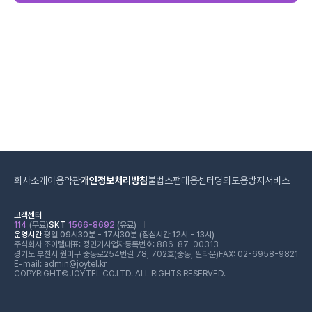
회사소개
이용약관
개인정보처리방침
불법스팸대응센터
명의도용방지서비스
고객센터
114
(무료)
SKT
1566-8692
(유료)
운영시간
평일 09시30분 - 17시30분 (점심시간 12시 - 13시)
주식회사 조이텔
대표: 정민기
사업자등록번호: 886-87-00313
경기도 부천시 원미구 중동로254번길 78, 702호(중동, 필타운)
FAX: 02-6958-9821
E-mail: admin@joytel.kr
COPYRIGHT©JOYTEL CO.LTD. ALL RIGHTS RESERVED.