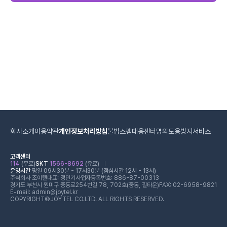
회사소개
이용약관
개인정보처리방침
불법스팸대응센터
명의도용방지서비스
고객센터
114
(무료)
SKT
1566-8692
(유료)
운영시간
평일 09시30분 - 17시30분 (점심시간 12시 - 13시)
주식회사 조이텔
대표: 정민기
사업자등록번호: 886-87-00313
경기도 부천시 원미구 중동로254번길 78, 702호(중동, 필타운)
FAX: 02-6958-9821
E-mail: admin@joytel.kr
COPYRIGHT©JOYTEL CO.LTD. ALL RIGHTS RESERVED.