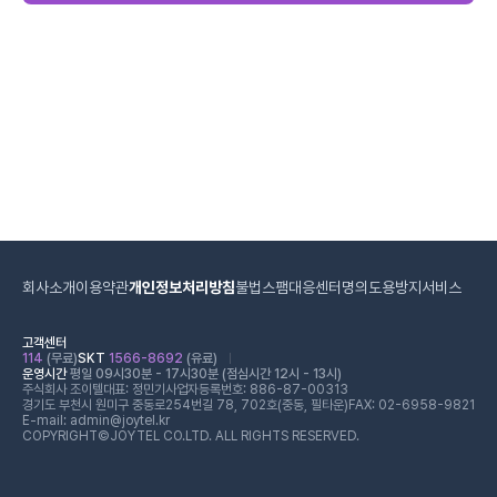
회사소개
이용약관
개인정보처리방침
불법스팸대응센터
명의도용방지서비스
고객센터
114
(무료)
SKT
1566-8692
(유료)
운영시간
평일 09시30분 - 17시30분 (점심시간 12시 - 13시)
주식회사 조이텔
대표: 정민기
사업자등록번호: 886-87-00313
경기도 부천시 원미구 중동로254번길 78, 702호(중동, 필타운)
FAX: 02-6958-9821
E-mail: admin@joytel.kr
COPYRIGHT©JOYTEL CO.LTD. ALL RIGHTS RESERVED.