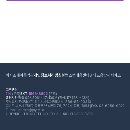
회사소개
이용약관
개인정보처리방침
불법스팸대응센터
명의도용방지서비스
고객센터
114
(무료)
SKT
1566-8692
(유료)
운영시간
평일 09시30분 - 17시30분 (점심시간 12시 - 13시)
주식회사 조이텔
대표: 정민기
사업자등록번호: 886-87-00313
경기도 부천시 원미구 중동로254번길 78, 702호(중동, 필타운)
FAX: 02-6958-9821
E-mail: admin@joytel.kr
COPYRIGHT©JOYTEL CO.LTD. ALL RIGHTS RESERVED.