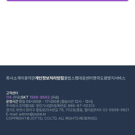
회사소개
이용약관
개인정보처리방침
불법스팸대응센터
명의도용방지서비스
고객센터
114
(무료)
SKT
1566-8692
(유료)
운영시간
평일 09시30분 - 17시30분 (점심시간 12시 - 13시)
주식회사 조이텔
대표: 정민기
사업자등록번호: 886-87-00313
경기도 부천시 원미구 중동로254번길 78, 702호(중동, 필타운)
FAX: 02-6958-9821
E-mail: admin@joytel.kr
COPYRIGHT©JOYTEL CO.LTD. ALL RIGHTS RESERVED.