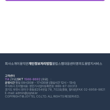
회사소개
이용약관
개인정보처리방침
불법스팸대응센터
명의도용방지서비스
고객센터
114
(무료)
SKT
1566-8692
(유료)
운영시간
평일 09시30분 - 17시30분 (점심시간 12시 - 13시)
주식회사 조이텔
대표: 정민기
사업자등록번호: 886-87-00313
경기도 부천시 원미구 중동로254번길 78, 702호(중동, 필타운)
FAX: 02-6958-9821
E-mail: admin@joytel.kr
COPYRIGHT©JOYTEL CO.LTD. ALL RIGHTS RESERVED.