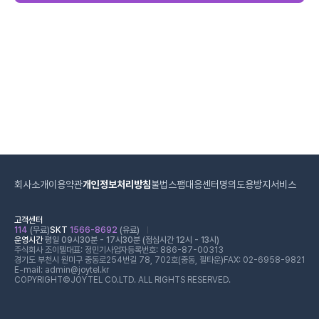
회사소개
이용약관
개인정보처리방침
불법스팸대응센터
명의도용방지서비스
고객센터
114
(무료)
SKT
1566-8692
(유료)
운영시간
평일 09시30분 - 17시30분 (점심시간 12시 - 13시)
주식회사 조이텔
대표: 정민기
사업자등록번호: 886-87-00313
경기도 부천시 원미구 중동로254번길 78, 702호(중동, 필타운)
FAX: 02-6958-9821
E-mail: admin@joytel.kr
COPYRIGHT©JOYTEL CO.LTD. ALL RIGHTS RESERVED.