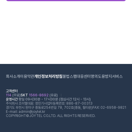
회사소개
이용약관
개인정보처리방침
불법스팸대응센터
명의도용방지서비스
고객센터
114
(무료)
SKT
1566-8692
(유료)
운영시간
평일 09시30분 - 17시30분 (점심시간 12시 - 13시)
주식회사 조이텔
대표: 정민기
사업자등록번호: 886-87-00313
경기도 부천시 원미구 중동로254번길 78, 702호(중동, 필타운)
FAX: 02-6958-9821
E-mail: admin@joytel.kr
COPYRIGHT©JOYTEL CO.LTD. ALL RIGHTS RESERVED.