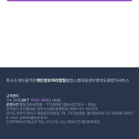
회사소개
이용약관
개인정보처리방침
불법스팸대응센터
명의도용방지서비스
고객센터
114
(무료)
SKT
1566-8692
(유료)
운영시간
평일 09시30분 - 17시30분 (점심시간 12시 - 13시)
주식회사 조이텔
대표: 정민기
사업자등록번호: 886-87-00313
경기도 부천시 원미구 중동로254번길 78, 702호(중동, 필타운)
FAX: 02-6958-9821
E-mail: admin@joytel.kr
COPYRIGHT©JOYTEL CO.LTD. ALL RIGHTS RESERVED.