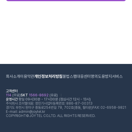
회사소개
이용약관
개인정보처리방침
불법스팸대응센터
명의도용방지서비스
고객센터
114
(무료)
SKT
1566-8692
(유료)
운영시간
평일 09시30분 - 17시30분 (점심시간 12시 - 13시)
주식회사 조이텔
대표: 정민기
사업자등록번호: 886-87-00313
경기도 부천시 원미구 중동로254번길 78, 702호(중동, 필타운)
FAX: 02-6958-9821
E-mail: admin@joytel.kr
COPYRIGHT©JOYTEL CO.LTD. ALL RIGHTS RESERVED.