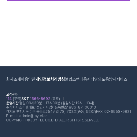
회사소개
이용약관
개인정보처리방침
불법스팸대응센터
명의도용방지서비스
고객센터
114
(무료)
SKT
1566-8692
(유료)
운영시간
평일 09시30분 - 17시30분 (점심시간 12시 - 13시)
주식회사 조이텔
대표: 정민기
사업자등록번호: 886-87-00313
경기도 부천시 원미구 중동로254번길 78, 702호(중동, 필타운)
FAX: 02-6958-9821
E-mail: admin@joytel.kr
COPYRIGHT©JOYTEL CO.LTD. ALL RIGHTS RESERVED.