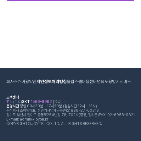
회사소개
이용약관
개인정보처리방침
불법스팸대응센터
명의도용방지서비스
고객센터
114
(무료)
SKT
1566-8692
(유료)
운영시간
평일 09시30분 - 17시30분 (점심시간 12시 - 13시)
주식회사 조이텔
대표: 정민기
사업자등록번호: 886-87-00313
경기도 부천시 원미구 중동로254번길 78, 702호(중동, 필타운)
FAX: 02-6958-9821
E-mail: admin@joytel.kr
COPYRIGHT©JOYTEL CO.LTD. ALL RIGHTS RESERVED.