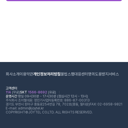
회사소개
이용약관
개인정보처리방침
불법스팸대응센터
명의도용방지서비스
고객센터
114
(무료)
SKT
1566-8692
(유료)
운영시간
평일 09시30분 - 17시30분 (점심시간 12시 - 13시)
주식회사 조이텔
대표: 정민기
사업자등록번호: 886-87-00313
경기도 부천시 원미구 중동로254번길 78, 702호(중동, 필타운)
FAX: 02-6958-9821
E-mail: admin@joytel.kr
COPYRIGHT©JOYTEL CO.LTD. ALL RIGHTS RESERVED.