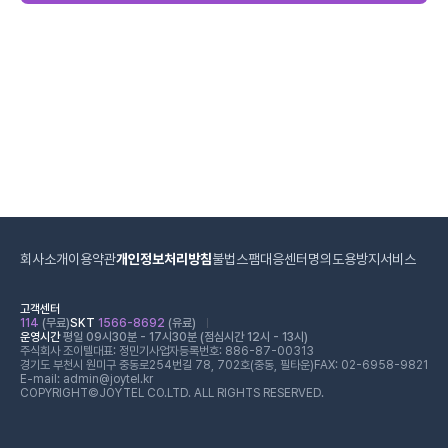
회사소개
이용약관
개인정보처리방침
불법스팸대응센터
명의도용방지서비스
고객센터
114
(무료)
SKT
1566-8692
(유료)
운영시간
평일 09시30분 - 17시30분 (점심시간 12시 - 13시)
주식회사 조이텔
대표: 정민기
사업자등록번호: 886-87-00313
경기도 부천시 원미구 중동로254번길 78, 702호(중동, 필타운)
FAX: 02-6958-9821
E-mail: admin@joytel.kr
COPYRIGHT©JOYTEL CO.LTD. ALL RIGHTS RESERVED.