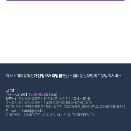
회사소개
이용약관
개인정보처리방침
불법스팸대응센터
명의도용방지서비스
고객센터
114
(무료)
SKT
1566-8692
(유료)
운영시간
평일 09시30분 - 17시30분 (점심시간 12시 - 13시)
주식회사 조이텔
대표: 정민기
사업자등록번호: 886-87-00313
경기도 부천시 원미구 중동로254번길 78, 702호(중동, 필타운)
FAX: 02-6958-9821
E-mail: admin@joytel.kr
COPYRIGHT©JOYTEL CO.LTD. ALL RIGHTS RESERVED.