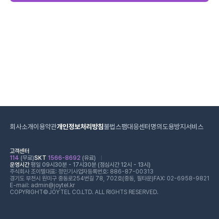
회사소개
이용약관
개인정보처리방침
불법스팸대응센터
명의도용방지서비스
고객센터
114
(무료)
SKT
1566-8692
(유료)
운영시간
평일 09시30분 - 17시30분 (점심시간 12시 - 13시)
주식회사 조이텔
대표: 정민기
사업자등록번호: 886-87-00313
경기도 부천시 원미구 중동로254번길 78, 702호(중동, 필타운)
FAX: 02-6958-9821
E-mail: admin@joytel.kr
COPYRIGHT©JOYTEL CO.LTD. ALL RIGHTS RESERVED.