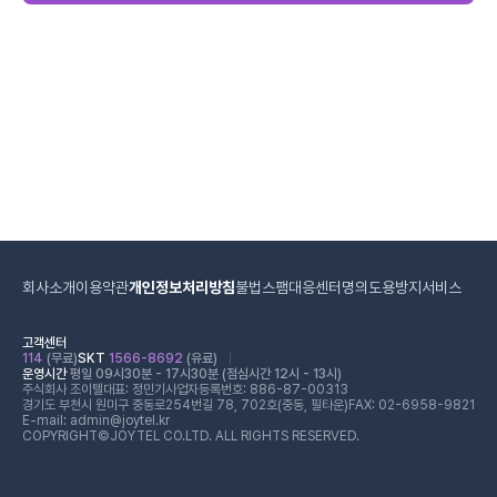
회사소개
이용약관
개인정보처리방침
불법스팸대응센터
명의도용방지서비스
고객센터
114
(무료)
SKT
1566-8692
(유료)
운영시간
평일 09시30분 - 17시30분 (점심시간 12시 - 13시)
주식회사 조이텔
대표: 정민기
사업자등록번호: 886-87-00313
경기도 부천시 원미구 중동로254번길 78, 702호(중동, 필타운)
FAX: 02-6958-9821
E-mail: admin@joytel.kr
COPYRIGHT©JOYTEL CO.LTD. ALL RIGHTS RESERVED.