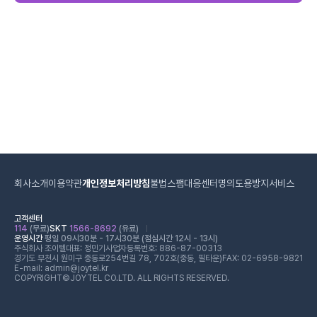
회사소개
이용약관
개인정보처리방침
불법스팸대응센터
명의도용방지서비스
고객센터
114
(무료)
SKT
1566-8692
(유료)
운영시간
평일 09시30분 - 17시30분 (점심시간 12시 - 13시)
주식회사 조이텔
대표: 정민기
사업자등록번호: 886-87-00313
경기도 부천시 원미구 중동로254번길 78, 702호(중동, 필타운)
FAX: 02-6958-9821
E-mail: admin@joytel.kr
COPYRIGHT©JOYTEL CO.LTD. ALL RIGHTS RESERVED.