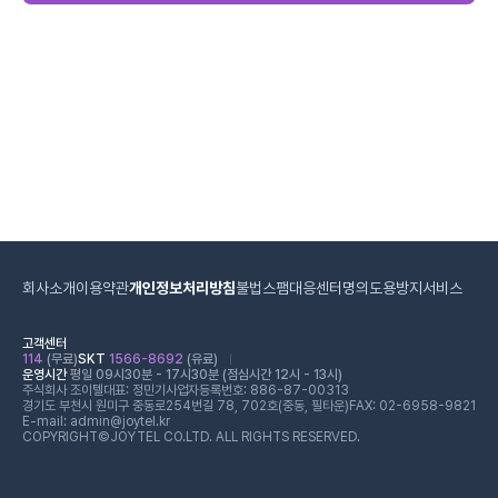
회사소개
이용약관
개인정보처리방침
불법스팸대응센터
명의도용방지서비스
고객센터
114
(무료)
SKT
1566-8692
(유료)
운영시간
평일 09시30분 - 17시30분 (점심시간 12시 - 13시)
주식회사 조이텔
대표: 정민기
사업자등록번호: 886-87-00313
경기도 부천시 원미구 중동로254번길 78, 702호(중동, 필타운)
FAX: 02-6958-9821
E-mail: admin@joytel.kr
COPYRIGHT©JOYTEL CO.LTD. ALL RIGHTS RESERVED.