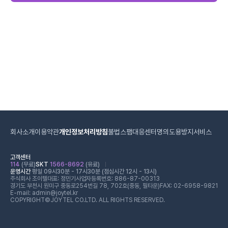
회사소개
이용약관
개인정보처리방침
불법스팸대응센터
명의도용방지서비스
고객센터
114
(무료)
SKT
1566-8692
(유료)
운영시간
평일 09시30분 - 17시30분 (점심시간 12시 - 13시)
주식회사 조이텔
대표: 정민기
사업자등록번호: 886-87-00313
경기도 부천시 원미구 중동로254번길 78, 702호(중동, 필타운)
FAX: 02-6958-9821
E-mail: admin@joytel.kr
COPYRIGHT©JOYTEL CO.LTD. ALL RIGHTS RESERVED.