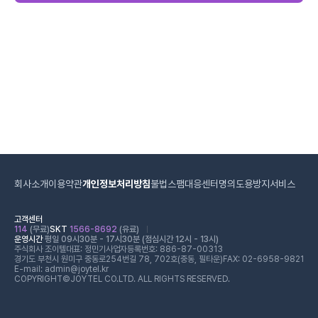
회사소개
이용약관
개인정보처리방침
불법스팸대응센터
명의도용방지서비스
고객센터
114
(무료)
SKT
1566-8692
(유료)
운영시간
평일 09시30분 - 17시30분 (점심시간 12시 - 13시)
주식회사 조이텔
대표: 정민기
사업자등록번호: 886-87-00313
경기도 부천시 원미구 중동로254번길 78, 702호(중동, 필타운)
FAX: 02-6958-9821
E-mail: admin@joytel.kr
COPYRIGHT©JOYTEL CO.LTD. ALL RIGHTS RESERVED.