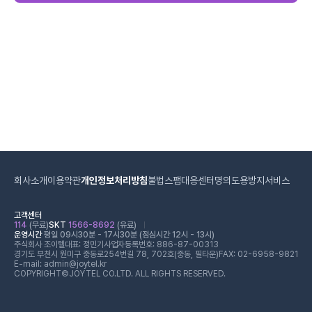
회사소개
이용약관
개인정보처리방침
불법스팸대응센터
명의도용방지서비스
고객센터
114
(무료)
SKT
1566-8692
(유료)
운영시간
평일 09시30분 - 17시30분 (점심시간 12시 - 13시)
주식회사 조이텔
대표: 정민기
사업자등록번호: 886-87-00313
경기도 부천시 원미구 중동로254번길 78, 702호(중동, 필타운)
FAX: 02-6958-9821
E-mail: admin@joytel.kr
COPYRIGHT©JOYTEL CO.LTD. ALL RIGHTS RESERVED.