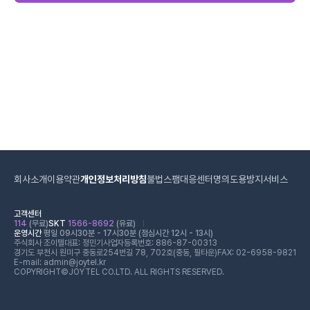
회사소개
이용약관
개인정보처리방침
불법스팸대응센터
명의도용방지서비스
고객센터
114
(무료)
SKT
1566-8692
(유료)
운영시간
평일 09시30분 - 17시30분 (점심시간 12시 - 13시)
주식회사 조이텔
대표: 정민기
사업자등록번호: 886-87-00313
경기도 부천시 원미구 중동로254번길 78, 702호(중동, 필타운)
FAX: 02-6958-9821
E-mail: admin@joytel.kr
COPYRIGHT©JOYTEL CO.LTD. ALL RIGHTS RESERVED.