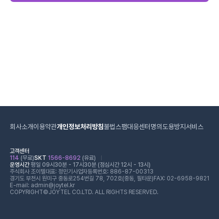
회사소개
이용약관
개인정보처리방침
불법스팸대응센터
명의도용방지서비스
고객센터
114
(무료)
SKT
1566-8692
(유료)
운영시간
평일 09시30분 - 17시30분 (점심시간 12시 - 13시)
주식회사 조이텔
대표: 정민기
사업자등록번호: 886-87-00313
경기도 부천시 원미구 중동로254번길 78, 702호(중동, 필타운)
FAX: 02-6958-9821
E-mail: admin@joytel.kr
COPYRIGHT©JOYTEL CO.LTD. ALL RIGHTS RESERVED.