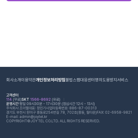
회사소개
이용약관
개인정보처리방침
불법스팸대응센터
명의도용방지서비스
고객센터
114
(무료)
SKT
1566-8692
(유료)
운영시간
평일 09시30분 - 17시30분 (점심시간 12시 - 13시)
주식회사 조이텔
대표: 정민기
사업자등록번호: 886-87-00313
경기도 부천시 원미구 중동로254번길 78, 702호(중동, 필타운)
FAX: 02-6958-9821
E-mail: admin@joytel.kr
COPYRIGHT©JOYTEL CO.LTD. ALL RIGHTS RESERVED.