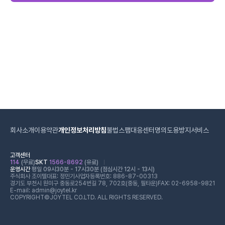
회사소개
이용약관
개인정보처리방침
불법스팸대응센터
명의도용방지서비스
고객센터
114
(무료)
SKT
1566-8692
(유료)
운영시간
평일 09시30분 - 17시30분 (점심시간 12시 - 13시)
주식회사 조이텔
대표: 정민기
사업자등록번호: 886-87-00313
경기도 부천시 원미구 중동로254번길 78, 702호(중동, 필타운)
FAX: 02-6958-9821
E-mail: admin@joytel.kr
COPYRIGHT©JOYTEL CO.LTD. ALL RIGHTS RESERVED.