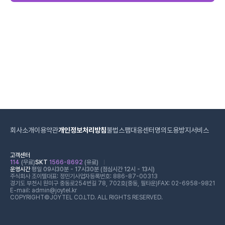
회사소개
이용약관
개인정보처리방침
불법스팸대응센터
명의도용방지서비스
고객센터
114
(무료)
SKT
1566-8692
(유료)
운영시간
평일 09시30분 - 17시30분 (점심시간 12시 - 13시)
주식회사 조이텔
대표: 정민기
사업자등록번호: 886-87-00313
경기도 부천시 원미구 중동로254번길 78, 702호(중동, 필타운)
FAX: 02-6958-9821
E-mail: admin@joytel.kr
COPYRIGHT©JOYTEL CO.LTD. ALL RIGHTS RESERVED.