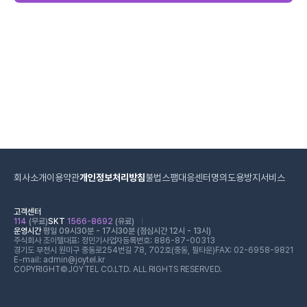
회사소개
이용약관
개인정보처리방침
불법스팸대응센터
명의도용방지서비스
고객센터
114
(무료)
SKT
1566-8692
(유료)
운영시간
평일 09시30분 - 17시30분 (점심시간 12시 - 13시)
주식회사 조이텔
대표: 정민기
사업자등록번호: 886-87-00313
경기도 부천시 원미구 중동로254번길 78, 702호(중동, 필타운)
FAX: 02-6958-9821
E-mail: admin@joytel.kr
COPYRIGHT©JOYTEL CO.LTD. ALL RIGHTS RESERVED.