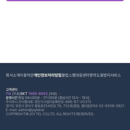
회사소개
이용약관
개인정보처리방침
불법스팸대응센터
명의도용방지서비스
고객센터
114
(무료)
SKT
1566-8692
(유료)
운영시간
평일 09시30분 - 17시30분 (점심시간 12시 - 13시)
주식회사 조이텔
대표: 정민기
사업자등록번호: 886-87-00313
경기도 부천시 원미구 중동로254번길 78, 702호(중동, 필타운)
FAX: 02-6958-9821
E-mail: admin@joytel.kr
COPYRIGHT©JOYTEL CO.LTD. ALL RIGHTS RESERVED.