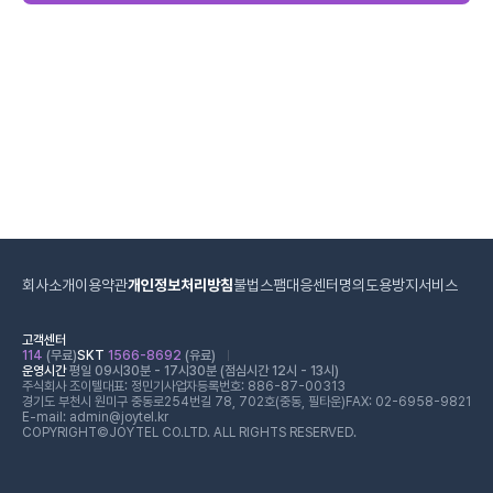
회사소개
이용약관
개인정보처리방침
불법스팸대응센터
명의도용방지서비스
고객센터
114
(무료)
SKT
1566-8692
(유료)
운영시간
평일 09시30분 - 17시30분 (점심시간 12시 - 13시)
주식회사 조이텔
대표: 정민기
사업자등록번호: 886-87-00313
경기도 부천시 원미구 중동로254번길 78, 702호(중동, 필타운)
FAX: 02-6958-9821
E-mail: admin@joytel.kr
COPYRIGHT©JOYTEL CO.LTD. ALL RIGHTS RESERVED.