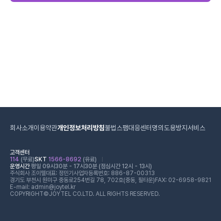
회사소개
이용약관
개인정보처리방침
불법스팸대응센터
명의도용방지서비스
고객센터
114
(무료)
SKT
1566-8692
(유료)
운영시간
평일 09시30분 - 17시30분 (점심시간 12시 - 13시)
주식회사 조이텔
대표: 정민기
사업자등록번호: 886-87-00313
경기도 부천시 원미구 중동로254번길 78, 702호(중동, 필타운)
FAX: 02-6958-9821
E-mail: admin@joytel.kr
COPYRIGHT©JOYTEL CO.LTD. ALL RIGHTS RESERVED.