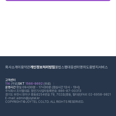
회사소개
이용약관
개인정보처리방침
불법스팸대응센터
명의도용방지서비스
고객센터
114
(무료)
SKT
1566-8692
(유료)
운영시간
평일 09시30분 - 17시30분 (점심시간 12시 - 13시)
주식회사 조이텔
대표: 정민기
사업자등록번호: 886-87-00313
경기도 부천시 원미구 중동로254번길 78, 702호(중동, 필타운)
FAX: 02-6958-9821
E-mail: admin@joytel.kr
COPYRIGHT©JOYTEL CO.LTD. ALL RIGHTS RESERVED.