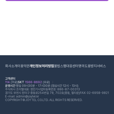
회사소개
이용약관
개인정보처리방침
불법스팸대응센터
명의도용방지서비스
고객센터
114
(무료)
SKT
1566-8692
(유료)
운영시간
평일 09시30분 - 17시30분 (점심시간 12시 - 13시)
주식회사 조이텔
대표: 정민기
사업자등록번호: 886-87-00313
경기도 부천시 원미구 중동로254번길 78, 702호(중동, 필타운)
FAX: 02-6958-9821
E-mail: admin@joytel.kr
COPYRIGHT©JOYTEL CO.LTD. ALL RIGHTS RESERVED.