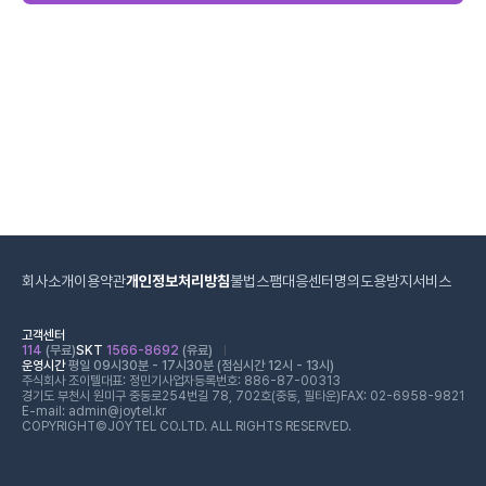
회사소개
이용약관
개인정보처리방침
불법스팸대응센터
명의도용방지서비스
고객센터
114
(무료)
SKT
1566-8692
(유료)
운영시간
평일 09시30분 - 17시30분 (점심시간 12시 - 13시)
주식회사 조이텔
대표: 정민기
사업자등록번호: 886-87-00313
경기도 부천시 원미구 중동로254번길 78, 702호(중동, 필타운)
FAX: 02-6958-9821
E-mail: admin@joytel.kr
COPYRIGHT©JOYTEL CO.LTD. ALL RIGHTS RESERVED.