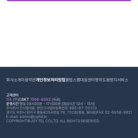
회사소개
이용약관
개인정보처리방침
불법스팸대응센터
명의도용방지서비스
고객센터
114
(무료)
SKT
1566-8692
(유료)
운영시간
평일 09시30분 - 17시30분 (점심시간 12시 - 13시)
주식회사 조이텔
대표: 정민기
사업자등록번호: 886-87-00313
경기도 부천시 원미구 중동로254번길 78, 702호(중동, 필타운)
FAX: 02-6958-9821
E-mail: admin@joytel.kr
COPYRIGHT©JOYTEL CO.LTD. ALL RIGHTS RESERVED.