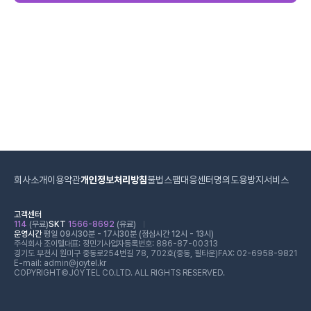
회사소개
이용약관
개인정보처리방침
불법스팸대응센터
명의도용방지서비스
고객센터
114
(무료)
SKT
1566-8692
(유료)
운영시간
평일 09시30분 - 17시30분 (점심시간 12시 - 13시)
주식회사 조이텔
대표: 정민기
사업자등록번호: 886-87-00313
경기도 부천시 원미구 중동로254번길 78, 702호(중동, 필타운)
FAX: 02-6958-9821
E-mail: admin@joytel.kr
COPYRIGHT©JOYTEL CO.LTD. ALL RIGHTS RESERVED.