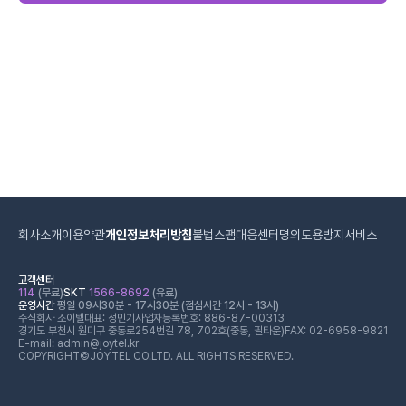
회사소개
이용약관
개인정보처리방침
불법스팸대응센터
명의도용방지서비스
고객센터
114
(무료)
SKT
1566-8692
(유료)
운영시간
평일 09시30분 - 17시30분 (점심시간 12시 - 13시)
주식회사 조이텔
대표: 정민기
사업자등록번호: 886-87-00313
경기도 부천시 원미구 중동로254번길 78, 702호(중동, 필타운)
FAX: 02-6958-9821
E-mail: admin@joytel.kr
COPYRIGHT©JOYTEL CO.LTD. ALL RIGHTS RESERVED.