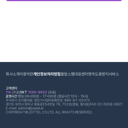
회사소개
이용약관
개인정보처리방침
불법스팸대응센터
명의도용방지서비스
고객센터
114
(무료)
SKT
1566-8692
(유료)
운영시간
평일 09시30분 - 17시30분 (점심시간 12시 - 13시)
주식회사 조이텔
대표: 정민기
사업자등록번호: 886-87-00313
경기도 부천시 원미구 중동로254번길 78, 702호(중동, 필타운)
FAX: 02-6958-9821
E-mail: admin@joytel.kr
COPYRIGHT©JOYTEL CO.LTD. ALL RIGHTS RESERVED.