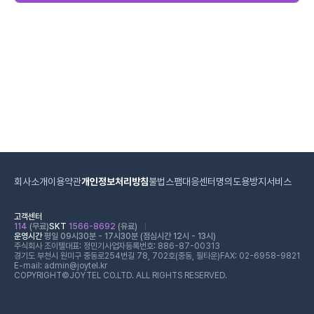
회사소개
이용약관
개인정보처리방침
불법스팸대응센터
명의도용방지서비스
고객센터
114
(무료)
SKT
1566-8692
(유료)
운영시간
평일 09시30분 - 17시30분 (점심시간 12시 - 13시)
주식회사 조이텔
대표: 정민기
사업자등록번호: 886-87-00313
경기도 부천시 원미구 중동로254번길 78, 702호(중동, 필타운)
FAX: 02-6958-9821
E-mail: admin@joytel.kr
COPYRIGHT©JOYTEL CO.LTD. ALL RIGHTS RESERVED.