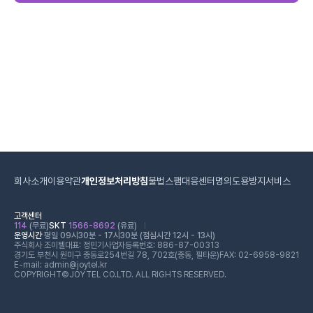
회사소개
이용약관
개인정보처리방침
불법스팸대응센터
명의도용방지서비스
고객센터
114
(무료)
SKT
1566-8692
(유료)
운영시간
평일 09시30분 - 17시30분 (점심시간 12시 - 13시)
주식회사 조이텔
대표: 정민기
사업자등록번호: 886-87-00313
경기도 부천시 원미구 중동로254번길 78, 702호(중동, 필타운)
FAX: 02-6958-9821
E-mail: admin@joytel.kr
COPYRIGHT©JOYTEL CO.LTD. ALL RIGHTS RESERVED.