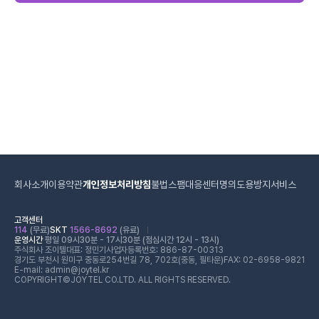
회사소개
이용약관
개인정보처리방침
불법스팸대응센터
명의도용방지서비스
고객센터
114
(무료)
SKT
1566-8692
(유료)
운영시간
평일 09시30분 - 17시30분 (점심시간 12시 - 13시)
주식회사 조이텔
대표: 정민기
사업자등록번호: 886-87-00313
경기도 부천시 원미구 중동로254번길 78, 702호(중동, 필타운)
FAX: 02-6958-9821
E-mail: admin@joytel.kr
COPYRIGHT©JOYTEL CO.LTD. ALL RIGHTS RESERVED.