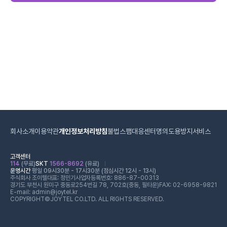
회사소개
이용약관
개인정보처리방침
불법스팸대응센터
명의도용방지서비스
고객센터
114
(무료)
SKT
1566-8692
(유료)
운영시간
평일 09시30분 - 17시30분 (점심시간 12시 - 13시)
주식회사 조이텔
대표: 정민기
사업자등록번호: 886-87-00313
경기도 부천시 원미구 중동로254번길 78, 702호(중동, 필타운)
FAX: 02-6958-9821
E-mail: admin@joytel.kr
COPYRIGHT©JOYTEL CO.LTD. ALL RIGHTS RESERVED.