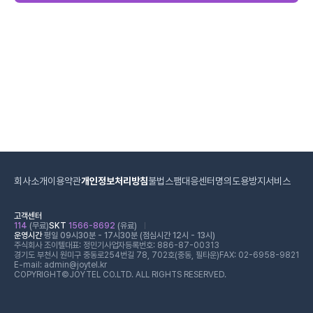
회사소개
이용약관
개인정보처리방침
불법스팸대응센터
명의도용방지서비스
고객센터
114
(무료)
SKT
1566-8692
(유료)
운영시간
평일 09시30분 - 17시30분 (점심시간 12시 - 13시)
주식회사 조이텔
대표: 정민기
사업자등록번호: 886-87-00313
경기도 부천시 원미구 중동로254번길 78, 702호(중동, 필타운)
FAX: 02-6958-9821
E-mail: admin@joytel.kr
COPYRIGHT©JOYTEL CO.LTD. ALL RIGHTS RESERVED.